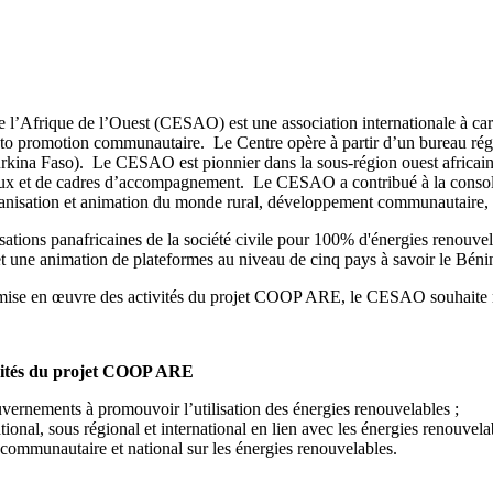
l’Afrique de l’Ouest (CESAO) est une association internationale à cara
uto promotion communautaire. Le Centre opère à partir d’un bureau rég
kina Faso). Le CESAO est pionnier dans la sous-région ouest africaine 
 ruraux et de cadres d’accompagnement. Le CESAO a contribué à la conso
rganisation et animation du monde rural, développement communautaire,
sations panafricaines de la société civile pour 100% d'énergies renouve
 une animation de plateformes au niveau de cinq pays à savoir le Bénin
a mise en œuvre des activités du projet COOP ARE, le CESAO souhaite 
tivités du projet COOP ARE
vernements à promouvoir l’utilisation des énergies renouvelables ;
ional, sous régional et international en lien avec les énergies renouvelab
 communautaire et national sur les énergies renouvelables.